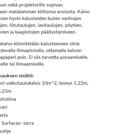
avan sekä projektorille sopivan
aan matalamman kiiltonsa ansiosta. Kalvo
yisen hyvin kalusteiden kuten vanhojen
jen, liitutaulujen, lasitaulujen, pöytien,
ovien ja kaapistojen päällystämiseen.
kalvo kiinnitetään kalusteeseen siinä
olevalla liimapinnalla, ottamalla kalvon
apaperi pois. Ei siis tarvetta poraamiselle,
lle tai liimaamiselle.
auksen sisältö:
ori-valkotaulukalvo 10m^2, leveys 1,22m,
8,25m
ituliina
pari
asta
 Surfaces- tarra
sohje