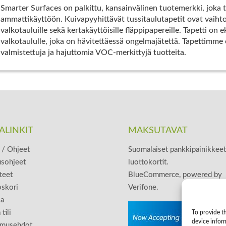
Smarter Surfaces on palkittu, kansainvälinen tuotemerkki, joka t
ammattikäyttöön. Kuivapyyhittävät tussitaulutapetit ovat vaihtoe
valkotauluille sekä kertakäyttöisille fläppipapereille.
Tapetti on e
valkotaululle, joka on hävitettäessä ongelmajätettä.
Tapettimme o
valmistettuja ja hajuttomia VOC-merkittyjä tuotteita.
ALINKIT
MAKSUTAVAT
/ Ohjeet
Suomalaiset pankkipainikkeet
usohjeet
luottokortit.
teet
BlueCommerce, powered by
skori
Verifone.
sa
tili
To provide th
device infor
imusehdot