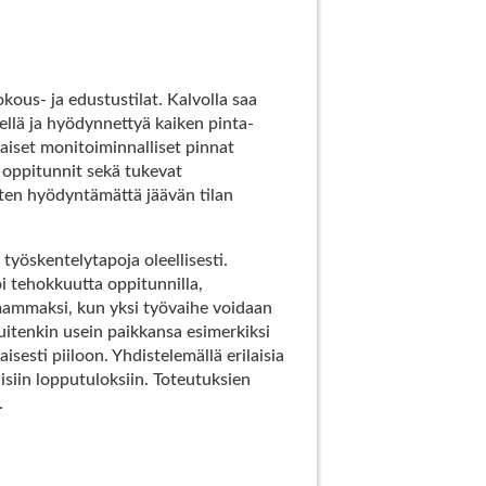
kous- ja edustustilat. Kalvolla saa
ellä ja hyödynnettyä kaiken pinta-
llaiset monitoiminnalliset pinnat
, oppitunnit sekä tukevat
uten hyödyntämättä jäävän tilan
yöskentelytapoja oleellisesti.
i tehokkuutta oppitunnilla,
omammaksi, kun yksi työvaihe voidaan
 kuitenkin usein paikkansa esimerkiksi
isesti piiloon. Yhdistelemällä erilaisia
lisiin lopputuloksiin. Toteutuksien
.