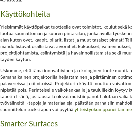
Käyttökohteita
Yleisimmät käyttöpaikat tuotteelle ovat toimistot, koulut sekä ko
luotua saumattoman ja suuren pinta-alan, jonka avulla työskenn
alan kuten ovet, kaapit, pilarit, listat ja muut tasaiset pinnat! Tä
mahdollistavat osallistavat aivoriihet, kokoukset, valmennukset
projektijohtamista, esiintymistä ja havainnollistamista sekä mu
täyden käytön.
Uskomme, että tämä innovatiivinen ja ekologinen tuote muuttaa t
Samanaikainen projektorilla heijastaminen ja piirtäminen optimo
palavereissa ja tiimitöissä. Projektorin käyttö muuttuu vaivatt
nipistää pois. Perinteiselle valkokankaalle ja tauluillekin löytyy
tapetin lisänä, jos taustalla olevat muistiinpanot halutaan väliaika
työvälineitä, -tapoja ja materiaaleja, päästään parhaisiin mahdol
suunnittelun tueksi apua voi pyytää
yhteistyökumppaneiltamme
Smarter Surfaces