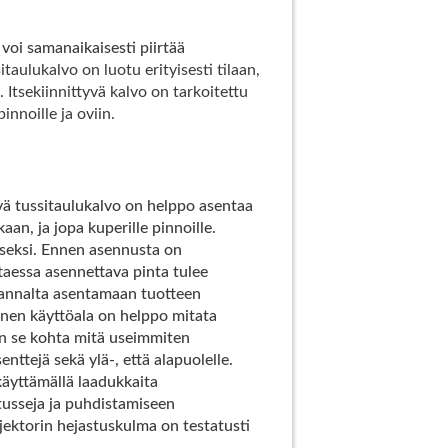
voi samanaikaisesti piirtää
itaulukalvo on luotu erityisesti tilaan,
 Itsekiinnittyvä kalvo on tarkoitettu
pinnoille ja oviin.
vä tussitaulukalvo on helppo asentaa
an, ja jopa kuperille pinnoille.
seksi. Ennen asennusta on
ttaessa asennettava pinta tulee
kannalta asentamaan tuotteen
inen käyttöala on helppo mitata
 on se kohta mitä useimmiten
ttejä sekä ylä-, että alapuolelle.
käyttämällä laadukkaita
 tusseja ja puhdistamiseen
jektorin hejastuskulma on testatusti