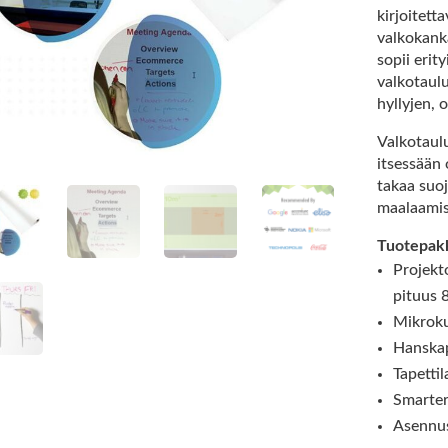
kirjoitett
valkokank
sopii erit
valkotaulu
hyllyjen, 
Valkotaulu
itsessään 
takaa suoj
maalaamise
Tuotepakk
Projekt
pituus 
Mikroku
Hanska
Tapettil
Smarter
Asennu