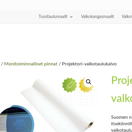
Tussitaulumaalit
Valkokangasmaalit
Valko
/
Monitoiminnalliset pinnat
/ Projektori-valkotaulukalvo
Proj
valk
Suomen nu
itsekiinni
valkotaulu