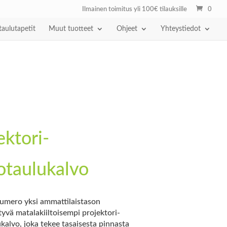
Ilmainen toimitus yli 100€ tilauksille
0
taulutapetit
Muut tuotteet
Ohjeet
Yhteystiedot
ektori-
otaulukalvo
mero yksi ammattilaistason
ttyvä matalakiiltoisempi projektori-
kalvo, joka tekee tasaisesta pinnasta