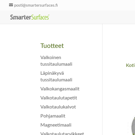
posti@smartersurfaces.fi
Tuotteet
Valkoinen
tussitaulumaali
Koti
Läpinäkyvä
tussitaulumaali
Valkokangasmaalit
Valkotaulutapetit
Valkotaulukalvot
Pohjamaalit
Magneetimaali
Valkotaulutarvikkeet