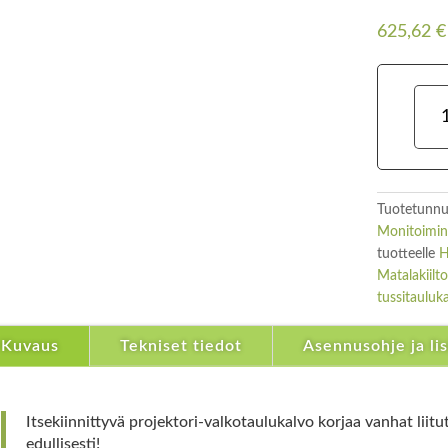
625,62
€
Proje
valk
määr
Tuotetunnu
Monitoiminn
tuotteelle
H
Matalakiilt
tussitauluk
Kuvaus
Tekniset tiedot
Asennusohje ja li
Itsekiinnittyvä projektori-valkotaulukalvo korjaa vanhat liitut
edullisesti!