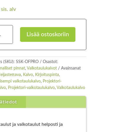
sis. alv
ktori-
Lisää ostoskoriin
otaulukalvo
ä
s (SKU):
SSK-OFPRO
Osastot:
alliset pinnat
,
Valkotaulukalvot
Avainsanat
eijastettava
,
Kalvo
,
Kirjoituspinta
,
oisempi valkotaulukalvo
,
Projektori-
alvo
,
Projektori-valkotaulukalvo
,
Valkotaulukalvo
sätiedot
aulut ja valkotaulut helposti ja