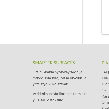
SMARTER SURFACES
PIK
Ota hukkatila hyötykäyttöön ja
FAQ 
mahdollista tilat, joissa luovuus ja
Tila
yhteistyö kukoistavat!
Tuot
Osto
Verkkokaupasta ilmainen toimitus
Kas
yli 100€ ostoksille.
Oma 
Sop