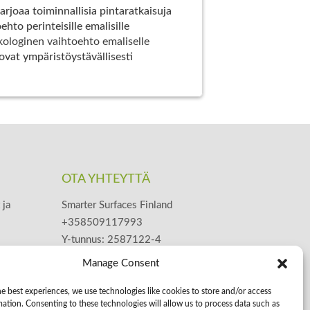
arjoaa toiminnallisia pintaratkaisuja
hto perinteisille emalisille
kologinen vaihtoehto emaliselle
vat ympäristöystävällisesti
OTA YHTEYTTÄ
 ja
Smarter Surfaces Finland
+358509117993
Y-tunnus: 2587122-4
posti@smartersurfaces.fi
Manage Consent
www.smartersurfaces.fi
e best experiences, we use technologies like cookies to store and/or access
mation. Consenting to these technologies will allow us to process data such as