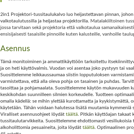
2in1 Projektori-tussitaulukalvo luo heijastettavan pinnan, johon 
valkotaulutussilla ja heijastaa projektorilla.
Matalakiiltoinen tuss
jossa tarvitaan sekä projektoria että valkotaulua samanaikaisesti.
ensisijaisesti tasaisille pinnoille kuten kalusteille, vanhoille taulu
Asennus
Tämä monitoiminen ja ammattikäyttöön tarkoitettu itsekiinnitty
ja on heti käyttövalmis. Vuodan voi asentaa joko pystyyn tai vaaka
Suosittelemme leikkaussaumaa siistin lopputuloksen varmistami
varmistettava, että alla oleva pohja on tasainen ja puhdas. Tarvi
tasoittaa ja pohjamaalata. Suosittelemme käytön mukavuuden 
keskikohdan suunnilleen silmien korkeudelle. Tuotteen optimaal
omalla kädellä: se mihin ylettää kurottamatta ja kyykistymättä,
käytetään. Tähän voidaan halutessa lisätä muutamia kymmeniä sen
Viralliset asennusohjeet löydät
täältä
. Pitkän käyttöajan takaat 
tussitaulutarvikkeita. Suosittelemme ehdottomasti vesiliukoisia
alkoholittomia pesuaineita, joita löydät
täältä
. Optimaalinen pro
45 astetta.