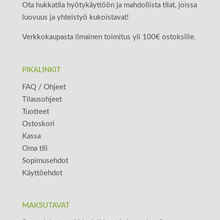
Ota hukkatila hyötykäyttöön ja mahdollista tilat, joissa
luovuus ja yhteistyö kukoistavat!
Verkkokaupasta ilmainen toimitus yli 100€ ostoksille.
PIKALINKIT
FAQ / Ohjeet
Tilausohjeet
Tuotteet
Ostoskori
Kassa
Oma tili
Sopimusehdot
Käyttöehdot
MAKSUTAVAT