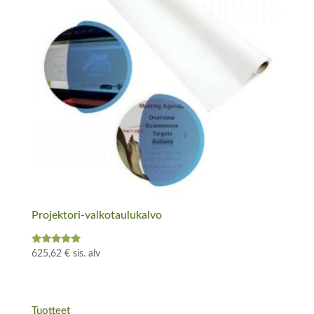
Projektori-valkotaulukalvo
Arvostelu
625,62
€
sis. alv
tuotteesta:
5.00
/ 5
Tuotteet