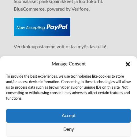
Suomalaiset pankkipainikkeet ja luottokortit.
BlueCommerce, powered by Verifone.
Verkkokaupastamme voit ostaa myös laskulla!
Manage Consent
OTA YHTEYTTÄ
To provide the best experiences, we use technologies like cookies to store
Smarter Surfaces Finland
and/or access device information. Consenting to these technologies will allow
+358509117993
us to process data such as browsing behavior or unique IDs on this site. Not
Y-tunnus: 2587122-4
consenting or withdrawing consent, may adversely affect certain features and
functions.
posti@smartersurfaces.fi
www.smartersurfaces.fi
Accept
Suomi
Deny