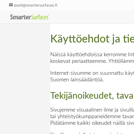
posti@smartersurfaces.fi
Käyttöehdot ja ti
Näissä käyttöehdoissa kerromme Inte
koskevat periaatteemme. Yhtiöllämme 
Internet-sivumme on suunnattu käyte
Suomen lainsäädäntöä.
Tekijänoikeudet, tav
Sivujemme visuaalinen ilme ja sivuil
tai yhteistyökumppaneidemme tavara
Pidätämme kaikki oikeudet näillä sivu