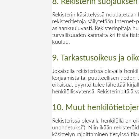
8. Rekisterin suojauksen
Rekisterin käsittelyssä noudatetaan h
rekisteritietoja säilytetään Internet-p
asiaankuuluvasti. Rekisterinpitäjä huo
turvallisuuden kannalta kriittisiä ti
kuuluu.
9. Tarkastusoikeus ja oi
Jokaisella rekisterissä olevalla henki
korjaamista tai puutteellisen tiedon 
oikaisua, pyyntö tulee lähettää kirjal
henkilöllisyytensä. Rekisterinpitäjä
10. Muut henkilötietojen 
Rekisterissä olevalla henkilöllä on o
unohdetuksi”). Niin ikään rekisteröi
käsittelyn rajoittaminen tietyissä tila