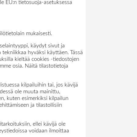
lle EU:n tietosuoja-asetuksessa
lötietolain mukaisesti.
selaintyyppi, käydyt sivut ja
a tekniikkaa hyväksi käyttäen. Tässä
ksilla kieltää cookies -tiedostojen
mme osia. Näitä tilastotietoja
tuessa kilpailuihin tai, jos kävijä
ydessä ole muuta mainittu,
en, kuten esimerkiksi kilpailun
ttämiseen ja tilastollisiin
arkoituksiin, ellei kävijä ole
eystiedoissa voidaan ilmoittaa