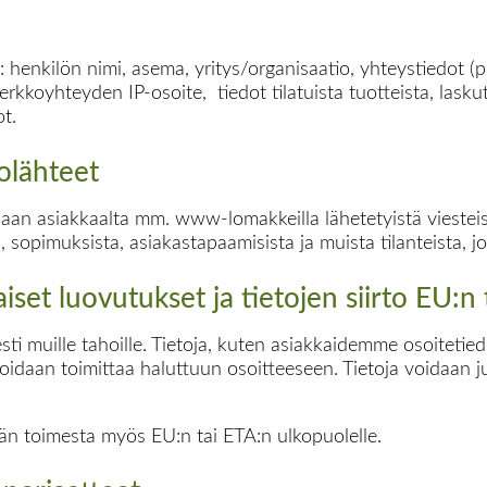
at: henkilön nimi, asema, yritys/organisaatio, yhteystiedot
erkkoyhteyden IP-osoite, tiedot tilatuista tuotteista, las
ot.
olähteet
adaan asiakkaalta mm. www-lomakkeilla lähetetyistä viesteis
 sopimuksista, asiakastapaamisista ja muista tilanteista, jo
set luovutukset ja tietojen siirto EU:n 
ti muille tahoille. Tietoja, kuten asiakkaidemme osoitetied
 voidaan toimittaa haluttuun osoitteeseen. Tietoja voidaan ju
äjän toimesta myös EU:n tai ETA:n ulkopuolelle.