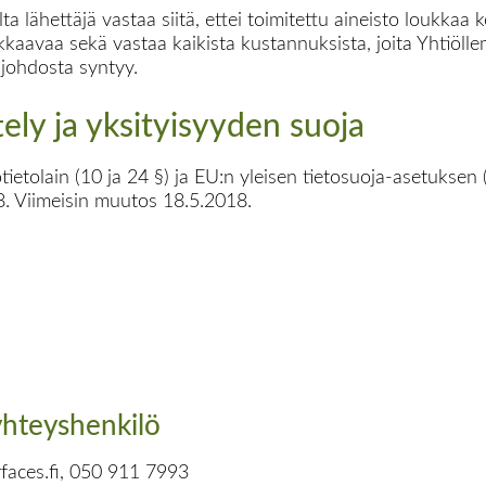
a lähettäjä vastaa siitä, ettei toimitettu aineisto loukkaa 
oukkaavaa sekä vastaa kaikista kustannuksista, joita Yhtiöl
johdosta syntyy.
tely ja yksityisyyden suoja
etolain (10 ja 24 §) ja EU:n yleisen tietosuoja-asetuksen
8. Viimeisin muutos 18.5.2018.
 yhteyshenkilö
aces.fi, 050 911 7993