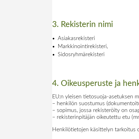
3. Rekisterin nimi
Asiakasrekisteri
Markkinointirekisteri,
Sidosryhmärekisteri
4. Oikeusperuste ja henki
EU:n yleisen tietosuoja-asetuksen mu
– henkilön suostumus (dokumentoitu, 
– sopimus, jossa rekisteröity on os
– rekisterinpitäjän oikeutettu etu (
Henkilötietojen käsittelyn tarkoitus 