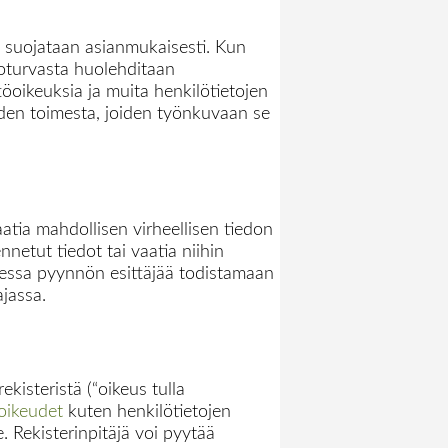
ot suojataan asianmukaisesti. Kun
ietoturvasta huolehditaan
ttöoikeuksia ja muita henkilötietojen
jöiden toimesta, joiden työnkuvaan se
vaatia mahdollisen virheellisen tiedon
nnetut tiedot tai vaatia niihin
ittaessa pyynnön esittäjää todistamaan
ajassa.
kisteristä (“oikeus tulla
oikeudet
kuten henkilötietojen
le. Rekisterinpitäjä voi pyytää