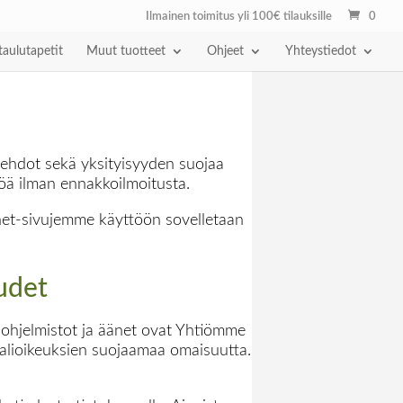
Ilmainen toimitus yli 100€ tilauksille
0
taulutapetit
Muut tuotteet
Ohjeet
Yhteystiedot
 ehdot sekä yksityisyyden suojaa
töä ilman ennakkoilmoitusta.
rnet-sivujemme käyttöön sovelletaan
udet
, ohjelmistot ja äänet ovat Yhtiömme
alioikeuksien suojaamaa omaisuutta.