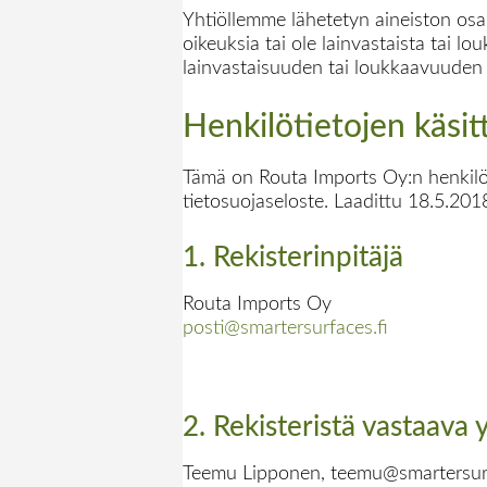
Yhtiöllemme lähetetyn aineiston osalt
oikeuksia tai ole lainvastaista tai l
lainvastaisuuden tai loukkaavuuden 
Henkilötietojen käsit
Tämä on Routa Imports Oy:n henkilöti
tietosuojaseloste. Laadittu 18.5.201
1. Rekisterinpitäjä
Routa Imports Oy
posti@smartersurfaces.fi
2. Rekisteristä vastaava
Teemu Lipponen, teemu@smartersurf