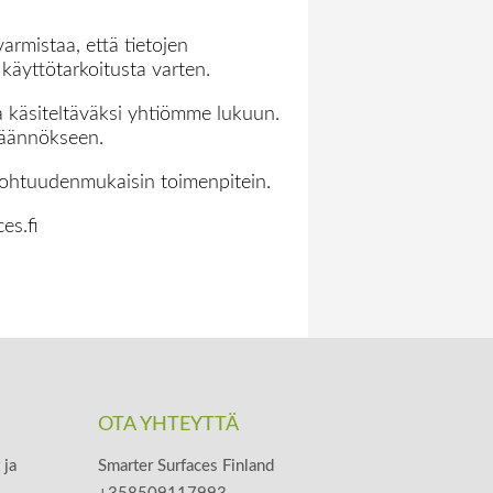
armistaa, että tietojen
käyttötarkoitusta varten.
aa käsiteltäväksi yhtiömme lukuun.
säännökseen.
 kohtuudenmukaisin toimenpitein.
es.fi
OTA YHTEYTTÄ
 ja
Smarter Surfaces Finland