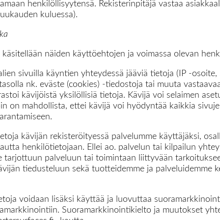
tamaan henkilöllisyytensä. Rekisterinpitäjä vastaa asiakkaa
kuukauden kuluessa).
kka
a käsitellään näiden käyttöehtojen ja voimassa olevan henki
ien sivuilla käyntien yhteydessä jääviä tietoja (IP -osoite, 
 tasolla nk. eväste (cookies) -tiedostoja tai muuta vastaava
 kävijöistä yksilöllisiä tietoja. Kävijä voi selaimen asetu
n on mahdollista, ettei kävijä voi hyödyntää kaikkia sivuje
parantamiseen.
toja kävijän rekisteröityessä palvelumme käyttäjäksi, osallis
utta henkilötietojaan. Ellei ao. palvelun tai kilpailun yhte
e tarjottuun palveluun tai toimintaan liittyvään tarkoitukse
ijän tiedusteluun sekä tuotteidemme ja palveluidemme kehi
toja voidaan lisäksi käyttää ja luovuttaa suoramarkkinointit
ramarkkinointiin. Suoramarkkinointikielto ja muutokset yht