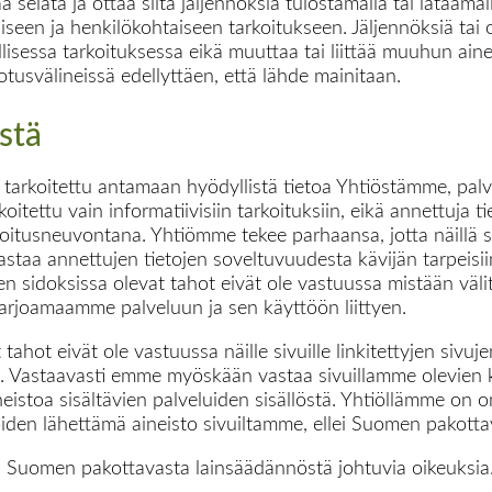
 selata ja ottaa siitä jäljennöksiä tulostamalla tai lataamal
iseen ja henkilökohtaiseen tarkoitukseen. Jäljennöksiä tai 
lisessa tarkoituksessa eikä muuttaa tai liittää muuhun aine
dotusvälineissä edellyttäen, että lähde mainitaan.
stä
n tarkoitettu antamaan hyödyllistä tietoa Yhtiöstämme, pal
itettu vain informatiivisiin tarkoituksiin, eikä annettuja tie
sijoitusneuvontana. Yhtiömme tekee parhaansa, jotta näillä si
taa annettujen tietojen soveltuvuudesta kävijän tarpeisiin 
n sidoksissa olevat tahot eivät ole vastuussa mistään välitt
 tarjoamaamme palveluun ja sen käyttöön liittyen.
ahot eivät ole vastuussa näille sivuille linkitettyjen sivuje
. Vastaavasti emme myöskään vastaa sivuillamme olevien k
neistoa sisältävien palveluiden sisällöstä. Yhtiöllämme o
ijöiden lähettämä aineisto sivuiltamme, ellei Suomen pakot
a Suomen pakottavasta lainsäädännöstä johtuvia oikeuksia