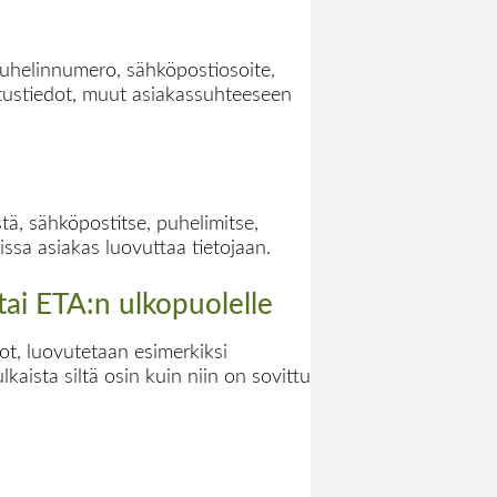
 (puhelinnumero, sähköpostiosoite,
kutustiedot, muut asiakassuhteeseen
tä, sähköpostitse, puhelimitse,
issa asiakas luovuttaa tietojaan.
tai ETA:n ulkopuolelle
ot, luovutetaan esimerkiksi
lkaista siltä osin kuin niin on sovittu