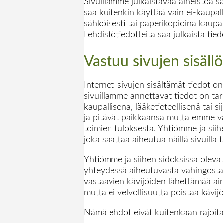
Sivuillamme julkaistavaa aineistoa saa
saa kuitenkin käyttää vain ei-kaupall
sähköisesti tai paperikopioina kaupal
Lehdistötiedotteita saa julkaista tie
Vastuu sivujen sisällö
Internet-sivujen sisältämät tiedot o
sivuillamme annettavat tiedot on tarko
kaupallisena, lääketieteellisenä tai 
ja pitävät paikkaansa mutta emme vas
toimien tuloksesta. Yhtiömme ja siihe
joka saattaa aiheutua näillä sivuilla
Yhtiömme ja siihen sidoksissa olevat t
yhteydessä aiheutuvasta vahingosta
vastaavien kävijöiden lähettämää ai
mutta ei velvollisuutta poistaa käv
Nämä ehdot eivät kuitenkaan rajoit