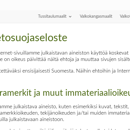
Tussitaulumaalit
Valkokangasmaalit
Valko
etosuojaseloste
rnet-sivuillamme julkaistavan aineiston käyttöä koskevat
on oikeus päivittää näitä ehtoja ja muuttaa sivujen sisäl
ttäväksi ensisijaisesti Suomesta. Näihin ehtoihin ja Inte
aramerkit ja muut immateriaalioike
lamme julkaistava aineisto, kuten esimerkiksi kuvat, tekstit
merkkioikeuden, tekijänoikeuden ja/tai muiden immateria
illa julkaistavaan aineistoon.