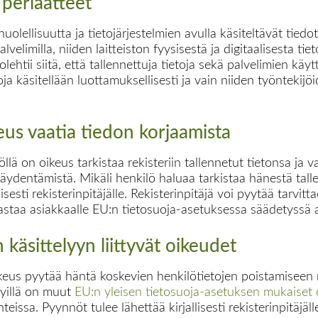
 periaatteet
uolellisuutta ja tietojärjestelmien avulla käsiteltävät tied
alvelimilla, niiden laitteiston fyysisestä ja digitaalisesta t
lehtii siitä, että tallennettuja tietoja sekä palvelimien käy
etoja käsitellään luottamuksellisesti ja vain niiden työnteki
keus vaatia tiedon korjaamista
löllä on oikeus tarkistaa rekisteriin tallennetut tietonsa ja 
täydentämistä. Mikäli henkilö haluaa tarkistaa hänestä talle
lisesti rekisterinpitäjälle. Rekisterinpitäjä voi pyytää tarv
 vastaa asiakkaalle EU:n tietosuoja-asetuksessa säädetyssä 
käsittelyyn liittyvät oikeudet
ikeus pyytää häntä koskevien henkilötietojen poistamiseen re
dyillä on muut
EU:n yleisen tietosuoja-asetuksen mukaiset 
nteissa. Pyynnöt tulee lähettää kirjallisesti rekisterinpitäjäl