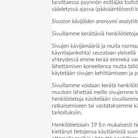
tarvittaessa pyynnön esittäjää todis
säädetyssä ajassa (pääsääntöisesti 
Sivuston kävijöiden anonyymi analytii
Sivuillamme kerättäviä henkilötietoj
Sivujen kävijämääriä ja muita normaal
käyntiajankohta) seurataan yleisellä
yhteydessä emme kerää emmekä varastoi
lähettämisen koneellensa mutta tällöi
käytetään sivujen kehittämiseen ja 
Sivuillamme voidaan kerätä henkilötie
muutoin lähettää meille sivujemme ka
henkilötietoja käsitellään sivuillamm
ratkaisemiseen tai vastataksemme käv
tarkoituksiin.
Henkilötietolain 19 §:n mukaisesti tie
kieltänyt tietojensa käyttämistä suo