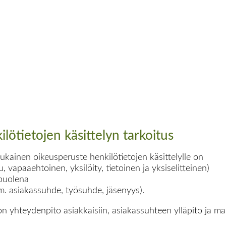
lötietojen käsittelyn tarkoitus
kainen oikeusperuste henkilötietojen käsittelylle on
vapaaehtoinen, yksilöity, tietoinen ja yksiselitteinen)
apuolena
mm. asiakassuhde, työsuhde, jäsenyys).
on yhteydenpito asiakkaisiin, asiakassuhteen ylläpito ja ma