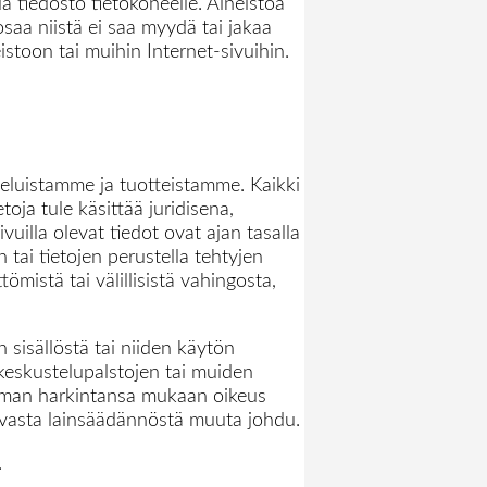
la tiedosto tietokoneelle. Aineistoa
osaa niistä ei saa myydä tai jakaa
istoon tai muihin Internet-sivuihin.
veluistamme ja tuotteistamme. Kaikki
toja tule käsittää juridisena,
vuilla olevat tiedot ovat ajan tasalla
tai tietojen perustella tehtyjen
ömistä tai välillisistä vahingosta,
n sisällöstä tai niiden käytön
eskustelupalstojen tai muiden
n oman harkintansa mukaan oikeus
tavasta lainsäädännöstä muuta johdu.
.