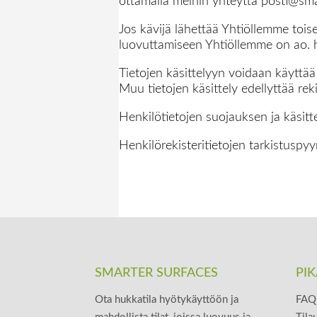
ottamalla meihin yhteyttä posti@smar
Jos kävijä lähettää Yhtiöllemme toise
luovuttamiseen Yhtiöllemme on ao. h
Tietojen käsittelyyn voidaan käyttää 
Muu tietojen käsittely edellyttää r
Henkilötietojen suojauksen ja käsit
Henkilörekisteritietojen tarkistuspyy
SMARTER SURFACES
PIK
Ota hukkatila hyötykäyttöön ja
FAQ 