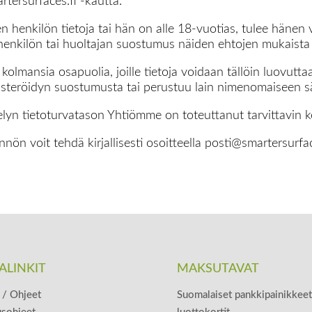
tersurfaces.fi -kautta.
n henkilön tietoja tai hän on alle 18-vuotias, tulee hänen v
enkilön tai huoltajan suostumus näiden ehtojen mukaista 
kolmansia osapuolia, joille tietoja voidaan tällöin luovutt
ekisteröidyn suostumusta tai perustuu lain nimenomaiseen 
telyn tietoturvatason Yhtiömme on toteuttanut tarvittavin
nnön voit tehdä kirjallisesti osoitteella posti@smartersurfac
ALINKIT
MAKSUTAVAT
/ Ohjeet
Suomalaiset pankkipainikkeet