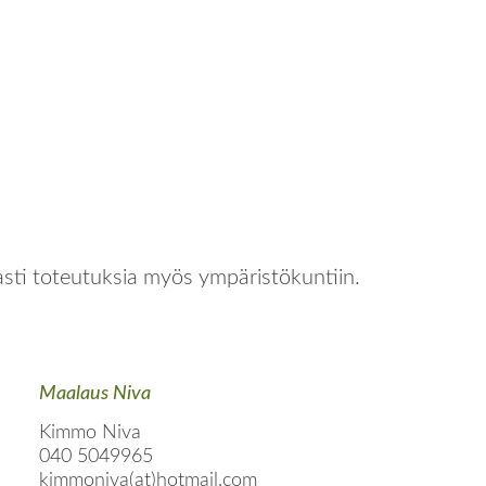
asti toteutuksia myös ympäristökuntiin.
Maalaus Niva
Kimmo Niva
040 5049965
kimmoniva(at)hotmail.com