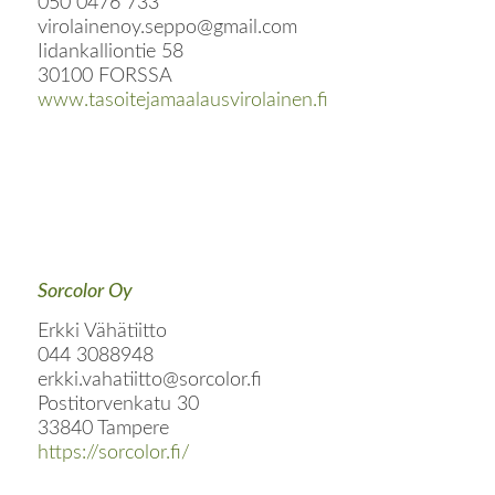
050 0476 733
virolainenoy.seppo@gmail.com
Iidankalliontie 58
30100 FORSSA
www.tasoitejamaalausvirolainen.fi
Sorcolor Oy
Erkki Vähätiitto
044 3088948
erkki.vahatiitto@sorcolor.fi
Postitorvenkatu 30
33840 Tampere
https://sorcolor.fi/