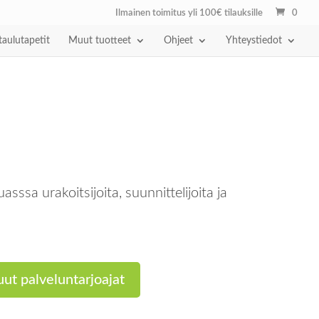
Ilmainen toimitus yli 100€ tilauksille
0
taulutapetit
Muut tuotteet
Ohjeet
Yhteystiedot
a urakoitsijoita, suunnittelijoita ja
ut palveluntarjoajat