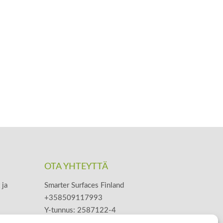
OTA YHTEYTTÄ
 ja
Smarter Surfaces Finland
+358509117993
Y-tunnus: 2587122-4
posti@smartersurfaces.fi