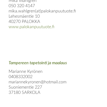
Mika Wahlgren
050 320 4147
mika.wahlgren(at)palokanpuutuote.fi
Lehesmäentie 10
40270 PALOKKA
www.palokanpuutuote.fi
Tampereen tapetointi ja maalaus
Marianne Kyrönen
0408332002
mariannekyronen@hotmail.com
Suoniementie 227
37180 SARKOLA