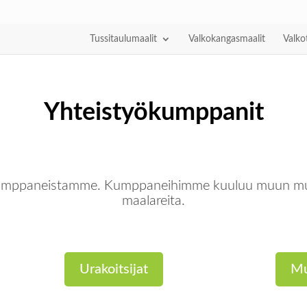
Tussitaulumaalit
Valkokangasmaalit
Valko
Yhteistyökumppanit
ökumppaneistamme. Kumppaneihimme kuuluu muun muasss
maalareita.
Urakoitsijat
Mu