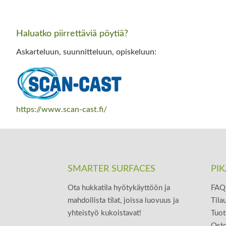
Haluatko piirrettäviä pöytiä?
Askarteluun, suunnitteluun, opiskeluun:
https://www.scan-cast.fi/
SMARTER SURFACES
PIK
Ota hukkatila hyötykäyttöön ja
FAQ 
mahdollista tilat, joissa luovuus ja
Tila
yhteistyö kukoistavat!
Tuot
Osto