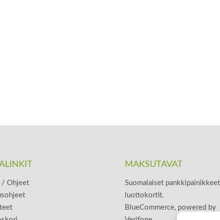
ALINKIT
MAKSUTAVAT
/ Ohjeet
Suomalaiset pankkipainikkeet
usohjeet
luottokortit.
teet
BlueCommerce, powered by
skori
Verifone.