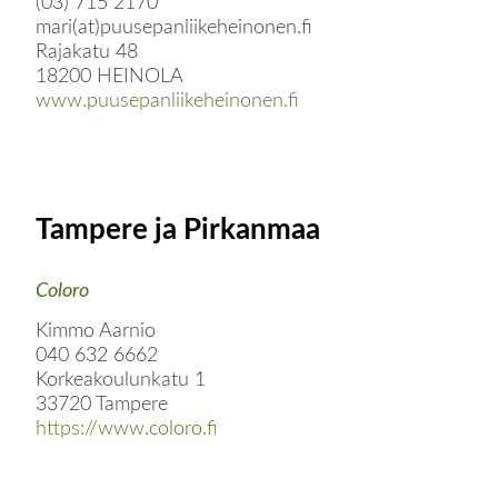
(03) 715 2170
mari(at)puusepanliikeheinonen.fi
Rajakatu 48
18200 HEINOLA
www.puusepanliikeheinonen.fi
Tampere ja Pirkanmaa
Coloro
Kimmo Aarnio
040 632 6662
Korkeakoulunkatu 1
33720 Tampere
https://www.coloro.fi