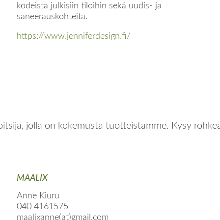
kodeista julkisiin tiloihin sekä uudis- ja
saneerauskohteita.
https://www.jenniferdesign.fi/
itsija, jolla on kokemusta tuotteistamme. Kysy rohke
MAALIX
Anne Kiuru
040 4161575
maalixanne(at)gmail.com