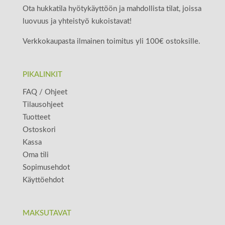
Ota hukkatila hyötykäyttöön ja mahdollista tilat, joissa
luovuus ja yhteistyö kukoistavat!
Verkkokaupasta ilmainen toimitus yli 100€ ostoksille.
PIKALINKIT
FAQ / Ohjeet
Tilausohjeet
Tuotteet
Ostoskori
Kassa
Oma tili
Sopimusehdot
Käyttöehdot
MAKSUTAVAT