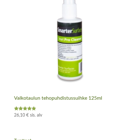
Valkotaulun tehopuhdistussuihke 125ml
Arvostelu
26,10
€
sis. alv
tuotteesta:
5.00
/ 5