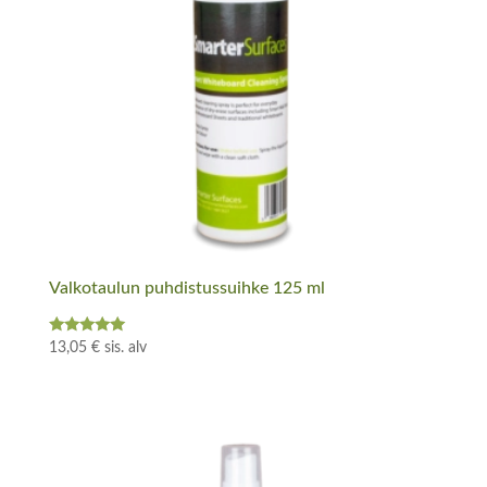
Valkotaulun puhdistussuihke 125 ml
Arvostelu
13,05
€
sis. alv
tuotteesta:
5.00
/ 5