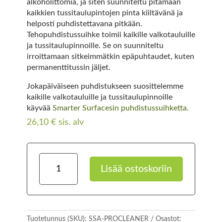
alkoholittomia, ja siten suunniteltu pitämään
kaikkien tussitaulupintojen pinta kiiltävänä ja
helposti puhdistettavana pitkään.
Tehopuhdistussuihke toimii kaikille valkotauluille
ja tussitaulupinnoille. Se on suunniteltu
irroittamaan sitkeimmätkin epäpuhtaudet, kuten
permanenttitussin jäljet.
Jokapäiväiseen puhdistukseen suosittelemme
kaikille valkotauluille ja tussitaulupinnoille
käyvää
Smarter Surfacesin puhdistussuihketta.
26,10
€
sis. alv
Valkotaulun
Lisää ostoskoriin
tehopuhdistussuihke
125ml
määrä
Tuotetunnus (SKU):
SSA-PROCLEANER
Osastot: