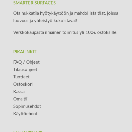
SMARTER SURFACES
Ota hukkatila hyötykäyttöön ja mahdollista tilat, joissa
luovuus ja yhteistyö kukoistavat!
Verkkokaupasta ilmainen toimitus yli 100€ ostoksille.
PIKALINKIT
FAQ / Ohjeet
Tilausohjeet
Tuotteet
Ostoskori
Kassa
Oma tili
Sopimusehdot
Käyttöehdot