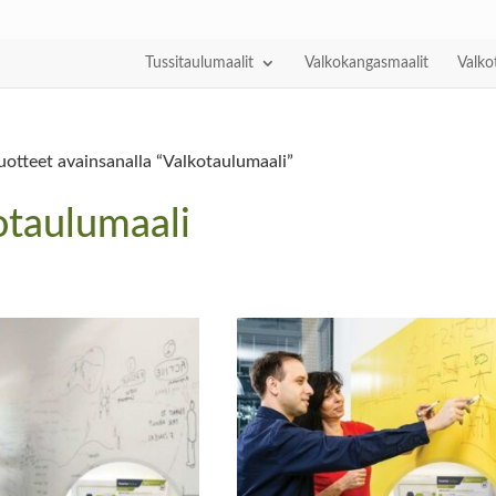
Tussitaulumaalit
Valkokangasmaalit
Valko
uotteet avainsanalla “Valkotaulumaali”
otaulumaali