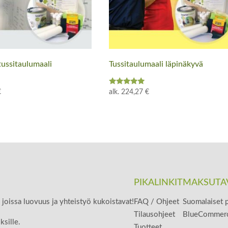
tussitaulumaali
Tussitaulumaali läpinäkyvä
Arvostelu
€
alk.
224,27
€
tuotteesta:
5.00
/ 5
PIKALINKIT
MAKSUTA
, joissa luovuus ja yhteistyö kukoistavat!
FAQ / Ohjeet
Suomalaiset p
Tilausohjeet
BlueCommerce
ksille.
Tuotteet