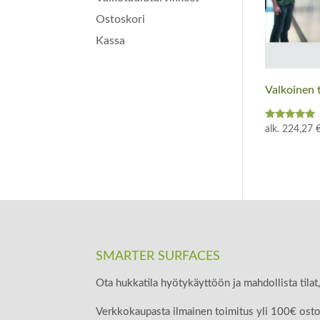
Ostoskori
Kassa
Valkoinen 
Arvostelu
alk.
224,27
tuotteesta:
5.00
/ 5
SMARTER SURFACES
Ota hukkatila hyötykäyttöön ja mahdollista tilat
Verkkokaupasta ilmainen toimitus yli 100€ osto