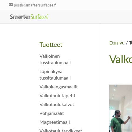
posti@smartersurfaces.fi
Etusivu
/ T
Tuotteet
Valkoinen
Valk
tussitaulumaali
Läpinäkyvä
tussitaulumaali
Valkokangasmaalit
Valkotaulutapetit
Valkotaulukalvot
Pohjamaalit
Magneetimaali
Valkotaulutarvikkeet