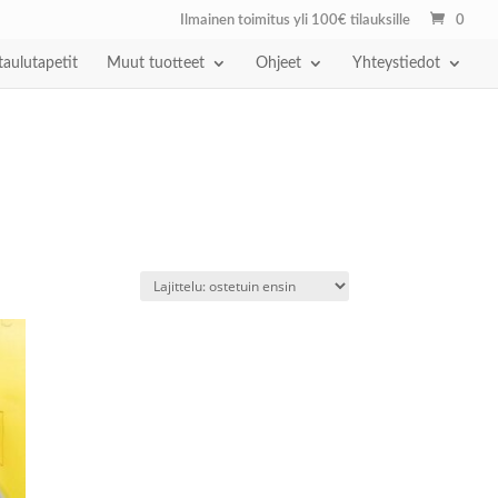
Ilmainen toimitus yli 100€ tilauksille
0
taulutapetit
Muut tuotteet
Ohjeet
Yhteystiedot