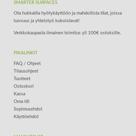
SMARTER SURFACES
Ota hukkatila hyötykäyttöön ja mahdollista tilat, joissa
luovuus ja yhteistyö kukoistavat!
Verkkokaupasta ilmainen toimitus yli 100€ ostoksille.
PIKALINKIT
FAQ / Ohjeet
Tilausohjeet
Tuotteet
Ostoskori
Kassa
Oma tili
Sopimusehdot
Käyttöehdot