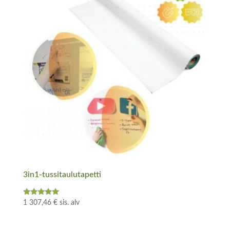
3in1-tussitaulutapetti
Arvostelu
1 307,46
€
sis. alv
tuotteesta:
5.00
/ 5