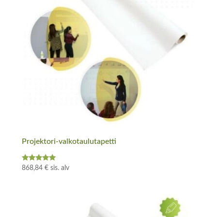
Projektori-valkotaulutapetti
Arvostelu
868,84
€
sis. alv
tuotteesta:
5.00
/ 5