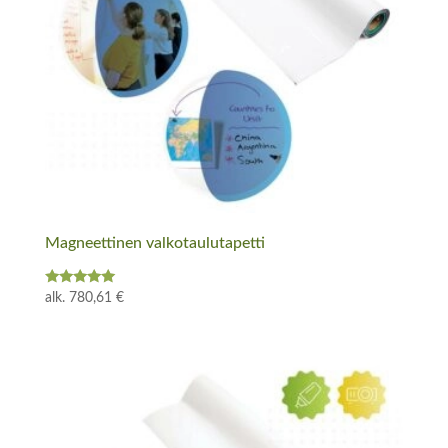
Magneettinen valkotaulutapetti
Arvostelu
alk.
780,61
€
tuotteesta:
5.00
/ 5