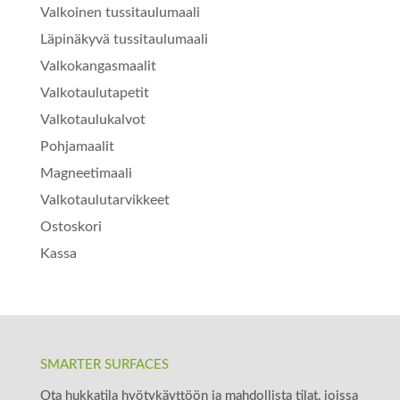
Valkoinen tussitaulumaali
Läpinäkyvä tussitaulumaali
Valkokangasmaalit
Valkotaulutapetit
Valkotaulukalvot
Pohjamaalit
Magneetimaali
Valkotaulutarvikkeet
Ostoskori
Kassa
SMARTER SURFACES
Ota hukkatila hyötykäyttöön ja mahdollista tilat, joissa