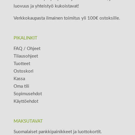
luovuus ja yhteistyö kukoistavat!
Verkkokaupasta ilmainen toimitus yli 100€ ostoksille.
PIKALINKIT
FAQ / Ohjeet
Tilausohjeet
Tuotteet
Ostoskori
Kassa
Oma tili
Sopimusehdot
Käyttöehdot
MAKSUTAVAT
Suomalaiset pankkipainikkeet ja luottokortit.