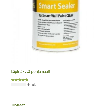
Läpinäkyvä pohjamaali
Arvostelu
52,21
€
sis. alv
tuotteesta:
5.00
/ 5
Tuotteet