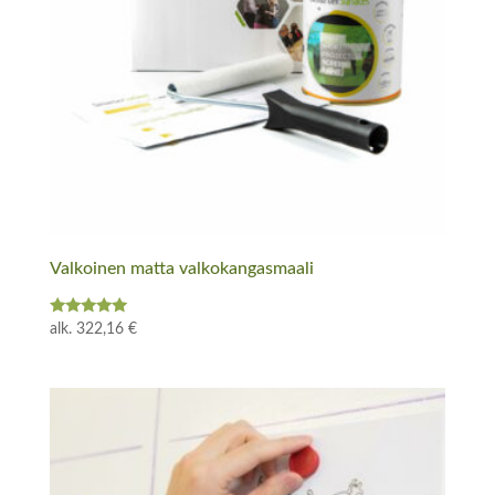
Valkoinen matta valkokangasmaali
Arvostelu
alk.
322,16
€
tuotteesta:
5.00
/ 5