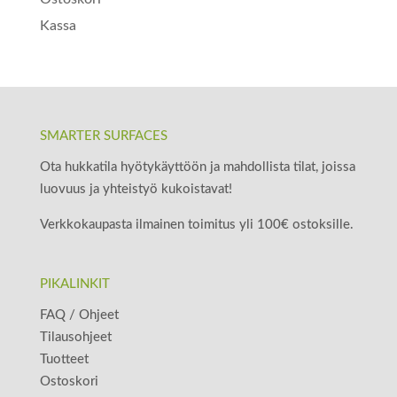
Kassa
SMARTER SURFACES
Ota hukkatila hyötykäyttöön ja mahdollista tilat, joissa
luovuus ja yhteistyö kukoistavat!
Verkkokaupasta ilmainen toimitus yli 100€ ostoksille.
PIKALINKIT
FAQ / Ohjeet
Tilausohjeet
Tuotteet
Ostoskori