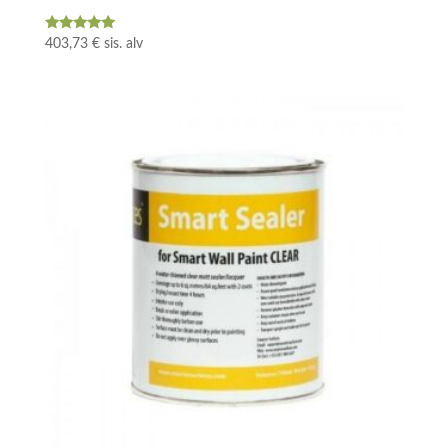
Arvostelu
403,73
€
sis. alv
tuotteesta:
5.00
/ 5