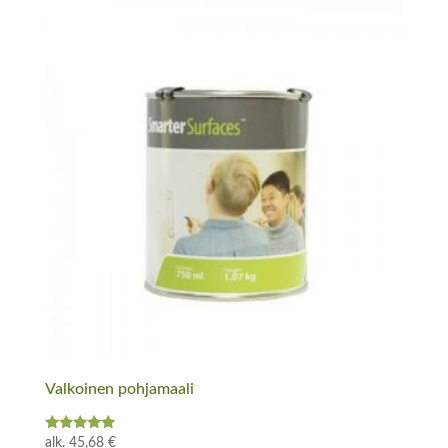
Valkoinen pohjamaali
Arvostelu
alk.
45,68
€