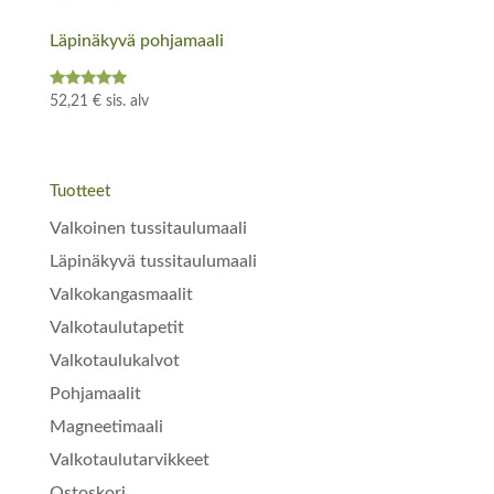
Läpinäkyvä pohjamaali
Arvostelu
52,21
€
sis. alv
tuotteesta:
5.00
/ 5
Tuotteet
Valkoinen tussitaulumaali
Läpinäkyvä tussitaulumaali
Valkokangasmaalit
Valkotaulutapetit
Valkotaulukalvot
Pohjamaalit
Magneetimaali
Valkotaulutarvikkeet
Ostoskori