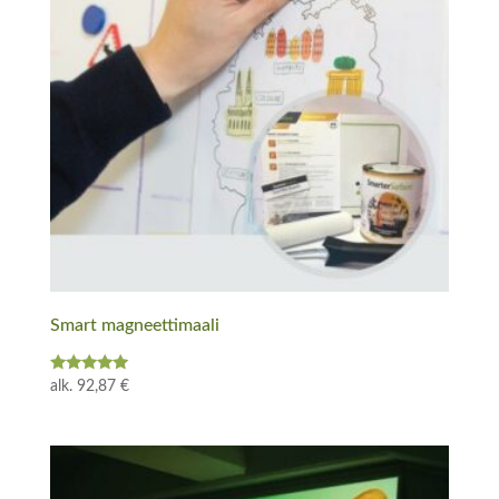
Smart magneettimaali
Arvostelu
alk.
92,87
€
tuotteesta:
5.00
/ 5