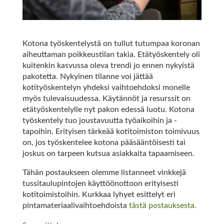
Kotona työskentelystä on tullut tutumpaa koronan
aiheuttaman poikkeustilan takia. Etätyöskentely oli
kuitenkin kasvussa oleva trendi jo ennen nykyistä
pakotetta. Nykyinen tilanne voi jättää
kotityöskentelyn yhdeksi vaihtoehdoksi monelle
myös tulevaisuudessa. Käytännöt ja resurssit on
etätyöskentelylle nyt pakon edessä luotu. Kotona
työskentely tuo joustavuutta työaikoihin ja -
tapoihin. Erityisen tärkeää kotitoimiston toimivuus
on, jos työskentelee kotona pääsääntöisesti tai
joskus on tarpeen kutsua asiakkaita tapaamiseen.
Tähän postaukseen olemme listanneet vinkkejä
tussitaulupintojen käyttöönottoon erityisesti
kotitoimistoihin. Kurkkaa lyhyet esittelyt eri
pintamateriaalivaihtoehdoista
tästä postauksesta.