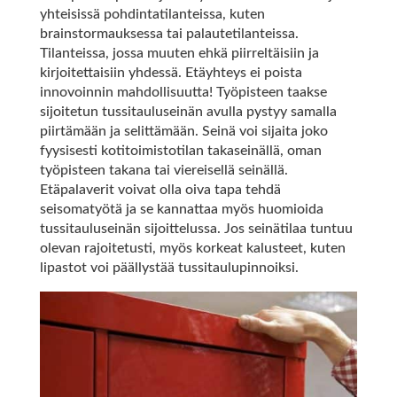
yhteisissä pohdintatilanteissa, kuten
brainstormauksessa tai palautetilanteissa.
Tilanteissa, jossa muuten ehkä piirreltäisiin ja
kirjoitettaisiin yhdessä. Etäyhteys ei poista
innovoinnin mahdollisuutta! Työpisteen taakse
sijoitetun tussitauluseinän avulla pystyy samalla
piirtämään ja selittämään. Seinä voi sijaita joko
fyysisesti kotitoimistotilan takaseinällä, oman
työpisteen takana tai viereisellä seinällä.
Etäpalaverit voivat olla oiva tapa tehdä
seisomatyötä ja se kannattaa myös huomioida
tussitauluseinän sijoittelussa. Jos seinätilaa tuntuu
olevan rajoitetusti, myös korkeat kalusteet, kuten
lipastot voi päällystää tussitaulupinnoiksi.