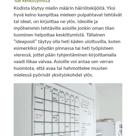
Tue keskittymistä
Kodista löytyy mielin määrin häiriötekijöitä. Yksi
hyvä keino kampittaa mieleen pulpahtavat tehtävät
tai ideat, on kirjoittaa ne ylös. Ideoille ja
myöhemmin tehtäville asioille jonkin oman tilan
luominen helpottaa keskittymistä. Tällainen
”ideapooli” täytyy olla heti käden ulottuvilla, kuten
esimerkiksi pöydän pinnassa tai heti työpisteen
vieressä, jottei pään tyhjentäminen kirjoittamalla
vaadi liikaa vaivaa. Asioille voi antaa sen verran
huomiota, että avaa tai hahmottelee muuten
mielessä pyörivät yksityiskohdat ylös.