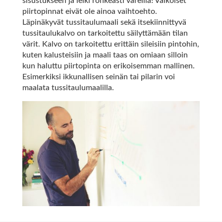
sisustukseen ja leiki rohkeasti väreillä! Valkoiset
piirtopinnat eivät ole ainoa vaihtoehto.
Läpinäkyvät tussitaulumaali sekä itsekiinnittyvä
tussitaulukalvo on tarkoitettu säilyttämään tilan
värit. Kalvo on tarkoitettu erittäin sileisiin pintohin,
kuten kalusteisiin ja maali taas on omiaan silloin
kun haluttu piirtopinta on erikoisemman mallinen.
Esimerkiksi ikkunallisen seinän tai pilarin voi
maalata tussitaulumaalilla.