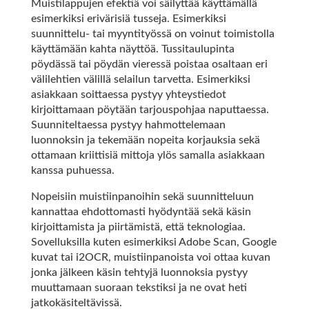
Muistilappujen efektiä voi säilyttää käyttämällä
esimerkiksi erivärisiä tusseja. Esimerkiksi
suunnittelu- tai myyntityössä on voinut toimistolla
käyttämään kahta näyttöä. Tussitaulupinta
pöydässä tai pöydän vieressä poistaa osaltaan eri
välilehtien välillä selailun tarvetta. Esimerkiksi
asiakkaan soittaessa pystyy yhteystiedot
kirjoittamaan pöytään tarjouspohjaa naputtaessa.
Suunniteltaessa pystyy hahmottelemaan
luonnoksin ja tekemään nopeita korjauksia sekä
ottamaan kriittisiä mittoja ylös samalla asiakkaan
kanssa puhuessa.
Nopeisiin muistiinpanoihin sekä suunnitteluun
kannattaa ehdottomasti hyödyntää sekä käsin
kirjoittamista ja piirtämistä, että teknologiaa.
Sovelluksilla kuten esimerkiksi Adobe Scan, Google
kuvat tai i2OCR, muistiinpanoista voi ottaa kuvan
jonka jälkeen käsin tehtyjä luonnoksia pystyy
muuttamaan suoraan tekstiksi ja ne ovat heti
jatkokäsiteltävissä.