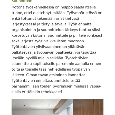
Suunnittele
Kotona työskennellessä on helppo saada itselle
tunne, ettei ole tehnyt mitään. Työympäristössä on
ehkä tottunut tekemään asiat tietyssä
järjestyksessä ja tietyllä tavalla. Työn ennalta
organisoinnin ja suunnittelun tärkeys tuntuu siksi
korostuvan kotona. Suunnittele ja piirtele rohkeasti
sekä järjestä työsi vaikka listan muotoon.
Työtehtävien yliviivaaminen on yllättävän
palkitsevaa ja työpäivän päätteeksi voi taputtaa
itseään hyvillä mielin selkään. Työtehtävien
suunnittelu sopii toiselle paremmin aamulla ennen
töitä ja toiselle taas heti edellisen työpäivän
jälkeen. Oman tavan etsiminen kannattaa.
Työtehtävien ennaltasuunnittelu estää
parhaimmillaan töiden pyörimisen mielessä vapaa-
ajalla erittäinkin tehokkaasti.