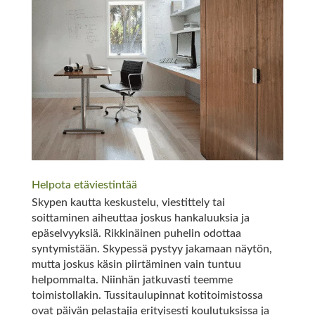
Helpota etäviestintää
Skypen kautta keskustelu, viestittely tai
soittaminen aiheuttaa joskus hankaluuksia ja
epäselvyyksiä. Rikkinäinen puhelin odottaa
syntymistään. Skypessä pystyy jakamaan näytön,
mutta joskus käsin piirtäminen vain tuntuu
helpommalta. Niinhän jatkuvasti teemme
toimistollakin. Tussitaulupinnat kotitoimistossa
ovat päivän pelastajia erityisesti koulutuksissa ja