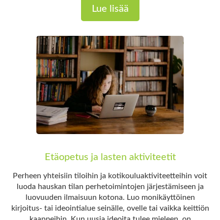
Lue lisää
Etäopetus ja lasten aktiviteetit
Perheen yhteisiin tiloihin ja kotikouluaktiviteetteihin voit
luoda hauskan tilan perhetoimintojen järjestämiseen ja
luovuuden ilmaisuun kotona. Luo monikäyttöinen
kirjoitus- tai ideointialue seinälle, ovelle tai vaikka keittiön
kaappeihin. Kun uusia ideoita tulee mieleen, on