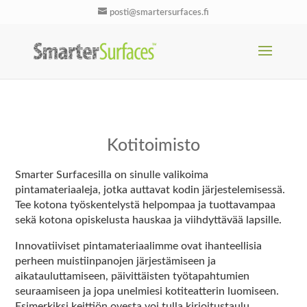
posti@smartersurfaces.fi
Kotitoimisto
Smarter Surfacesilla on sinulle valikoima
pintamateriaaleja, jotka auttavat kodin järjestelemisessä.
Tee kotona työskentelystä helpompaa ja tuottavampaa
sekä kotona opiskelusta hauskaa ja viihdyttävää lapsille.
Innovatiiviset pintamateriaalimme ovat ihanteellisia
perheen muistiinpanojen järjestämiseen ja
aikatauluttamiseen, päivittäisten työtapahtumien
seuraamiseen ja jopa unelmiesi kotiteatterin luomiseen.
Esimerkiksi keittiön ovesta voi tulla kirjoitustaulu,