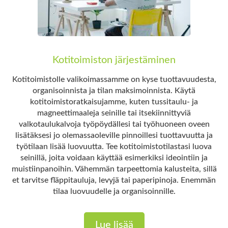
Kotitoimiston järjestäminen
Kotitoimistolle valikoimassamme on kyse tuottavuudesta,
organisoinnista ja tilan maksimoinnista. Käytä
kotitoimistoratkaisujamme, kuten tussitaulu- ja
magneettimaaleja seinille tai itsekiinnittyviä
valkotaulukalvoja työpöydällesi tai työhuoneen oveen
lisätäksesi jo olemassaoleville pinnoillesi tuottavuutta ja
työtilaan lisää luovuutta. Tee kotitoimistotilastasi luova
seinillä, joita voidaan käyttää esimerkiksi ideointiin ja
muistiinpanoihin. Vähemmän tarpeettomia kalusteita, sillä
et tarvitse fläppitauluja, levyjä tai paperipinoja. Enemmän
tilaa luovuudelle ja organisoinnille.
Lue lisää