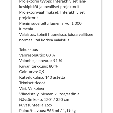
Projektorin tyyppi: Interaktiiviset lähi-,
keskipitkät ja tavalliset projektorit
Projektorivaatimukset: Interaktiiviset
projektorit
Pienin suositeltu lumeniarvo: 1 000
lumenia
Valaistus: toimii huoneissa, joissa vallitsee
normaali tai korkea valaistus
Tehokkuus
Väriresoluutio: 80 %
Valonheijastavuus: 91 %
Kuvan tarkkuus: 80 %
Gain-arvo: 0,9
Katselukulma: 140 astetta
Tekniset tiedot
Väri: Valkoinen
Viimeistely: hieman kiiltoa/satiinia
Näytön koko: 120” / 320 cm
kuvasuhteella 16:9
Paino/tilavuus: 965 ml / 1,19 kg