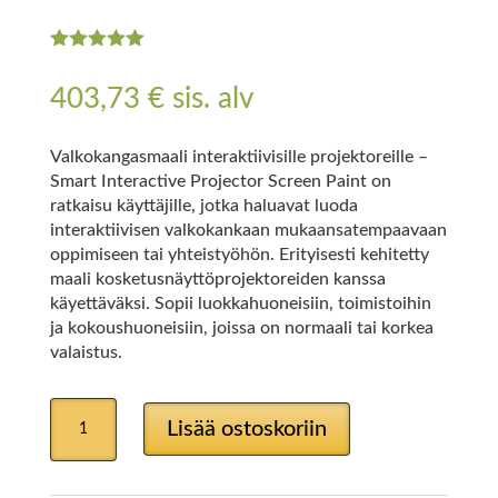
Arvio
5.00
5:stä
403,73
€
sis. alv
perustuen
asiakkaan
arvotuksee
n.
Valkokangasmaali interaktiivisille projektoreille –
Smart Interactive Projector Screen Paint on
ratkaisu käyttäjille, jotka haluavat luoda
interaktiivisen valkokankaan mukaansatempaavaan
oppimiseen tai yhteistyöhön. Erityisesti kehitetty
maali kosketusnäyttöprojektoreiden kanssa
käyettäväksi. Sopii luokkahuoneisiin, toimistoihin
ja kokoushuoneisiin, joissa on normaali tai korkea
valaistus.
Valkokangasmaali
Lisää ostoskoriin
interaktiivisille
projektoreille
määrä