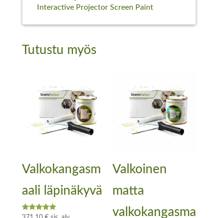
Interactive Projector Screen Paint
Tutustu myös
Valkokangasm
Valkoinen
aali läpinäkyvä
matta
valkokangasma
Arvostelu
371,10
€
sis. alv