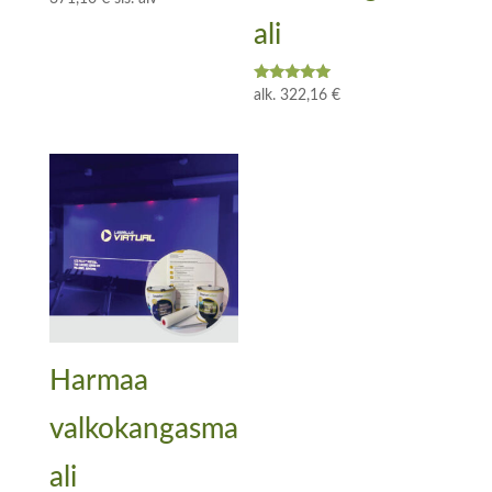
tuotteesta:
5.00
ali
/ 5
Arvostelu
alk.
322,16
€
tuotteesta:
5.00
/ 5
Harmaa
valkokangasma
ali