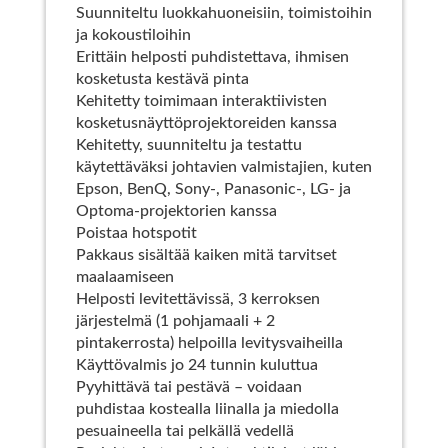
Suunniteltu luokkahuoneisiin, toimistoihin
ja kokoustiloihin
Erittäin helposti puhdistettava, ihmisen
kosketusta kestävä pinta
Kehitetty toimimaan interaktiivisten
kosketusnäyttöprojektoreiden kanssa
Kehitetty, suunniteltu ja testattu
käytettäväksi johtavien valmistajien, kuten
Epson, BenQ, Sony-, Panasonic-, LG- ja
Optoma-projektorien kanssa
Poistaa hotspotit
Pakkaus sisältää kaiken mitä tarvitset
maalaamiseen
Helposti levitettävissä, 3 kerroksen
järjestelmä (1 pohjamaali + 2
pintakerrosta) helpoilla levitysvaiheilla
Käyttövalmis jo 24 tunnin kuluttua
Pyyhittävä tai pestävä – voidaan
puhdistaa kostealla liinalla ja miedolla
pesuaineella tai pelkällä vedellä