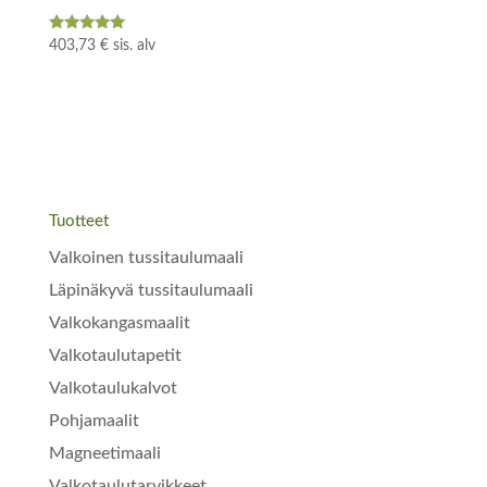
Arvostelu
403,73
€
sis. alv
tuotteesta:
5.00
/ 5
Tuotteet
Valkoinen tussitaulumaali
Läpinäkyvä tussitaulumaali
Valkokangasmaalit
Valkotaulutapetit
Valkotaulukalvot
Pohjamaalit
Magneetimaali
Valkotaulutarvikkeet