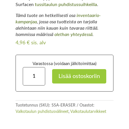
Surfacen
tussitaulun puhdistussuihkeilla
.
Tämä tuote on hetkellisesti osa
inventaario-
kampanjaa
, jossa osa tuotteista on tarjolla
alehintaan niin kauan kuin tavaraa riittää.
Isommissa määrissä
olethan yhteydessä
.
4,96
€
sis. alv
Varastossa (voidaan jälkitoimittaa)
Mikrokuituliina
Lisää ostoskoriin
määrä
Tuotetunnus (SKU):
SSA-ERASER
Osastot:
Valkotaulun puhdistusvälineet
,
Valkotaulutarvikkeet