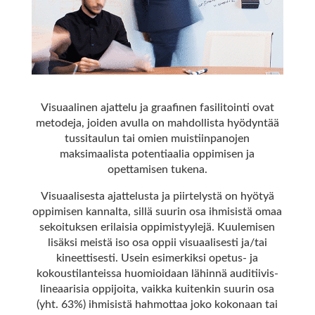
Visuaalinen ajattelu ja graafinen fasilitointi ovat
metodeja, joiden avulla on mahdollista hyödyntää
tussitaulun tai omien muistiinpanojen
maksimaalista potentiaalia oppimisen ja
opettamisen tukena.
Visuaalisesta ajattelusta ja piirtelystä on hyötyä
oppimisen kannalta, sillä suurin osa ihmisistä omaa
sekoituksen erilaisia oppimistyylejä. Kuulemisen
lisäksi meistä iso osa oppii visuaalisesti ja/tai
kineettisesti. Usein esimerkiksi opetus- ja
kokoustilanteissa huomioidaan lähinnä auditiivis-
lineaarisia oppijoita, vaikka kuitenkin suurin osa
(yht. 63%) ihmisistä hahmottaa joko kokonaan tai