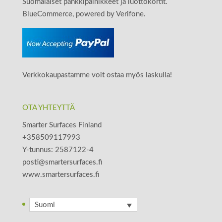
Suomalaiset pankkipainikkeet ja luottokortit.
BlueCommerce, powered by Verifone.
Verkkokaupastamme voit ostaa myös laskulla!
OTA YHTEYTTÄ
Smarter Surfaces Finland
+358509117993
Y-tunnus: 2587122-4
posti@smartersurfaces.fi
www.smartersurfaces.fi
Suomi