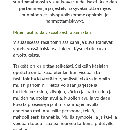
suurimmalta osin visualis-avaruudellisesti. Asioiden
piirtäminen ja järjestely näkyväksi ottaa myös
huomioon eri aivopuoliskomme oppimis- ja
hahmottamiskyvyt.
Miten fasilitoida visuaalisesti oppimista ?
Visuaalisessa fasilitoinnissa sana ja kuva toimivat
yhteistyössä toisiansa tukien. Kyse ei ole kuva-
arvoituksista.
Tärkeää on kirjoittaa selkeästi. Selkeän käsialan
opettelu on tärkeää etenkin kun visuaalista
fasilitointia käytetään ryhmässä, eikä vain omiin
muistiipanoihin. Tietoa voidaan järjestellä
luettelomerkkien, viivojen, värien ja laatikoiden ja
muiden muotojen avulla. Nuolien avulla voidaan
kuvata prosesseja ja ihmishahmojen avulla
annetaan mallinnuksille persoona, tekijä,
mahdollisesti tunnetila. Muilla symboleilla ja kuvilla
voidaan tuoda lisää painoarvoa tärkeinä pidetyille