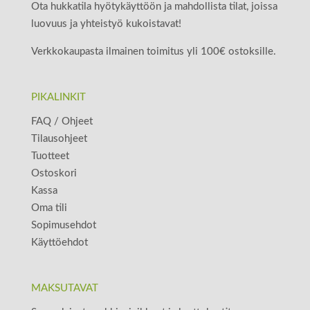
Ota hukkatila hyötykäyttöön ja mahdollista tilat, joissa
luovuus ja yhteistyö kukoistavat!
Verkkokaupasta ilmainen toimitus yli 100€ ostoksille.
PIKALINKIT
FAQ / Ohjeet
Tilausohjeet
Tuotteet
Ostoskori
Kassa
Oma tili
Sopimusehdot
Käyttöehdot
MAKSUTAVAT