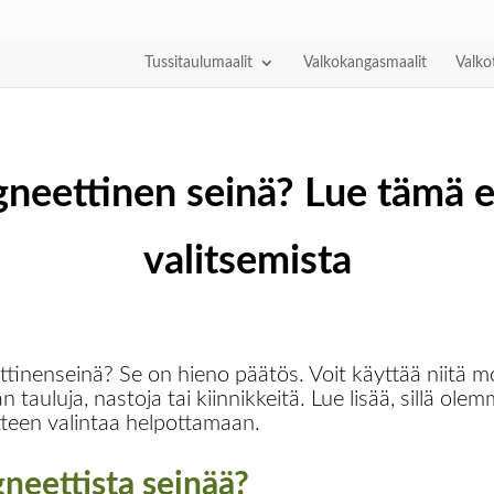
Tussitaulumaalit
Valkokangasmaalit
Valko
eettinen seinä? Lue tämä 
valitsemista
tinenseinä? Se on hieno päätös. Voit käyttää niitä mo
 tauluja, nastoja tai kiinnikkeitä. Lue lisää, sillä o
tteen valintaa helpottamaan.
neettista seinää?