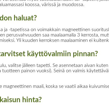
aluamassasi koossa, värissä ja muodossa.
don haluat?
a ja -tapetissa on voimakkain magneettinen suoritu
en perusvahvuuden saa maalaamalla 3 kerrosta, mutta 
miseksi. Yli kuuden kerroksen maalaaminen ei kuitenk
arvitset käyttövalmiin pinnan?
ulu, valitse jälleen tapetti. Se asennetaan aivan kute
 tuotteen painon vuoksi). Seinä on valmis käytettävä
tse magneettinen maali, koska se vaatii aikaa kuivumisel
kaisun hinta?