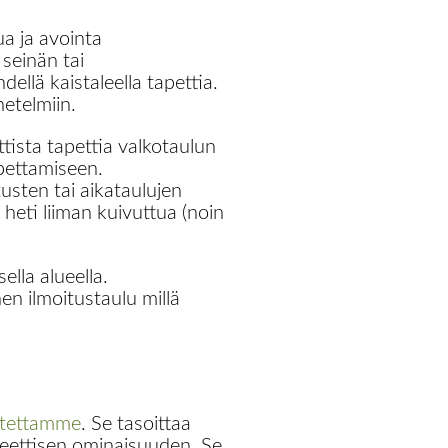
a ja avointa
 seinän tai
llä kaistaleella tapettia.
netelmiin.
ttista tapettia valkotaulun
 opettamiseen.
tusten tai aikataulujen
heti liiman kuivuttua (noin
lla alueella.
en ilmoitustaulu millä
itettamme
. Se tasoittaa
neettisen ominaisuuden. Se