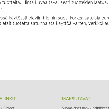
a tuotteita. Hinta kuvaa tavallisesti tuotteiden laatua
ta.
ssä käytössä oleviin tiloihin suosi korkealaatuisia eur
etsit tuotetta satunnaista käyttöä varten, verkkokau
ALINKIT
MAKSUTAVAT
/ Ohjeet
Suomalaiset pankkipainikkeet