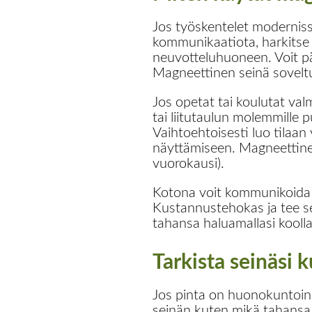
Jos työskentelet moderniss
kommunikaatiota, harkits
neuvotteluhuoneen. Voit pä
Magneettinen seinä soveltuu
Jos opetat tai koulutat val
tai liitutaulun molemmille pu
Vaihtoehtoisesti luo tilaan 
näyttämiseen. Magneettinen
vuorokausi).
Kotona voit kommunikoida 
Kustannustehokas ja tee se 
tahansa haluamallasi koolla
Tarkista seinäsi 
Jos pinta on huonokuntoine
seinän kuten mikä tahansa 