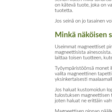
on kätevä tuote, joka on va
tuotetta.
Jos seinä on jo tasainen vo
Minkä näköisen s
Useimmat magneettiset pin
magneettisista ainesosista. 
laittaa toisen tuotteen, kut
Työympäristöönsä monet ihm
valita magneettinen tapetti,
yksinkertaisesti maalaamal
Jos haluat kustomoidun lop
tulostuksen magneettisen tas
joten haluat ne erittäin v
Magneettisen pinnan päälle 