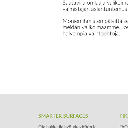
Saatavilla on laaja valikoim
valmistajan asiantuntemus
Monien ihmisten päivittäise
meidän valikoimaamme. Jos 
halvempia vaihtoehtoja.
SMARTER SURFACES
PIK
Ota hukkatila hyötykäyttöön ja
FAQ 