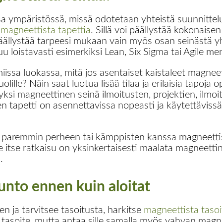
a ympäristössä, missä odotetaan yhteistä suunnittelu
e
magneettista tapettia
. Sillä voi päällystää kokonaisen
ällystää tarpeesi mukaan vain myös osan seinästä yhde
 loistavasti esimerkiksi Lean, Six Sigma tai Agile me
miissa luokassa, mitä jos asentaiset kaistaleet magnee
olille? Näin saat luotua lisää tilaa ja erilaisia tapoja
yksi magneettinen seinä ilmoitusten, projektien, ilmoi
 tapetti on asennettavissa nopeasti ja käytettävissä 
paremmin perheen tai kämppisten kanssa magneettise
itse ratkaisu on yksinkertaisesti maalata magneettin
.
kunto ennen kuin aloitat
n ja tarvitsee tasoitusta, harkitse
magneettista taso
tasoite, mutta antaa sille samalla myös vahvan mag