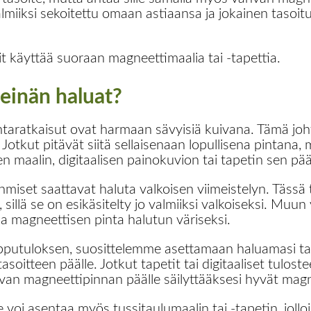
lmiiksi sekoitettu omaan astiaansa ja jokainen tasoitu
it käyttää suoraan magneettimaalia tai -tapettia.
einän haluat?
taratkaisut ovat harmaan sävyisiä kuivana. Tämä joh
Jotkut pitävät siitä sellaisenaan lopullisena pintana, m
en maalin, digitaalisen painokuvion tai tapetin sen pää
iset saattavat haluta valkoisen viimeistelyn. Tässä
 sillä se on esikäsitelty jo valmiiksi valkoiseksi. Muu
la magneettisen pinta halutun väriseksi.
putuloksen, suosittelemme asettamaan haluamasi tape
oitteen päälle. Jotkut tapetit tai digitaaliset tuloste
ahvan magneettipinnan päälle säilyttääksesi hyvät mag
voi asentaa myös tussitaulumaalin tai -tapetin, jolloi