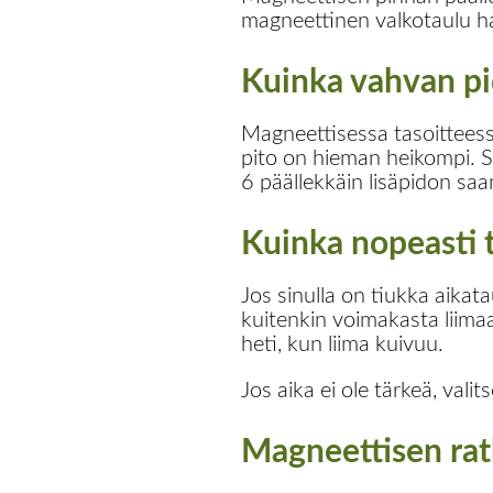
magneettinen valkotaulu h
Kuinka vahvan pi
Magneettisessa tasoitteess
pito on hieman heikompi. S
6 päällekkäin lisäpidon saa
Kuinka nopeasti t
Jos sinulla on tiukka aikata
kuitenkin voimakasta liimaa
heti, kun liima kuivuu.
Jos aika ei ole tärkeä, vali
Magneettisen rat