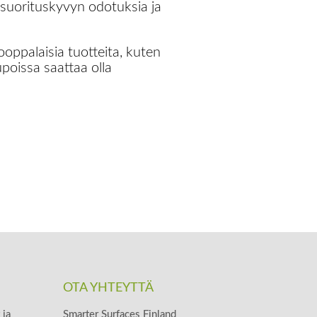
, suorituskyvyn odotuksia ja
ooppalaisia tuotteita, kuten
poissa saattaa olla
OTA YHTEYTTÄ
 ja
Smarter Surfaces Finland