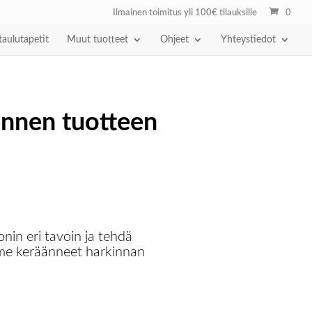
Ilmainen toimitus yli 100€ tilauksille
0
taulutapetit
Muut tuotteet
Ohjeet
Yhteystiedot
ennen tuotteen
nin eri tavoin ja tehdä
lemme keräänneet harkinnan