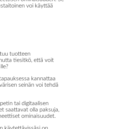
staitoinen voi käyttää
tuu tuotteen
utta tiesitkö, että voit
lle?
 tapauksessa kannattaa
n värisen seinän voi tehdä
tin tai digitaalisen
et saattavat olla paksuja,
neettiset ominaisuudet.
n käytettävissäsi on